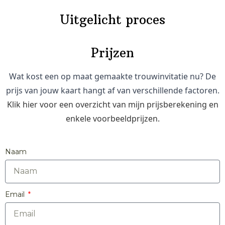
Uitgelicht proces
Digitale Save The
Achterkant Van
Theatervouw
Binnenkant
Prijzen
trouwinvitatie
Theatervouw
Theatervouw
Date
Wat kost een op maat gemaakte trouwinvitatie nu? De
prijs van jouw kaart hangt af van verschillende factoren.
Klik hier voor een overzicht van mijn prijsberekening en
enkele voorbeeldprijzen.
Naam
Email